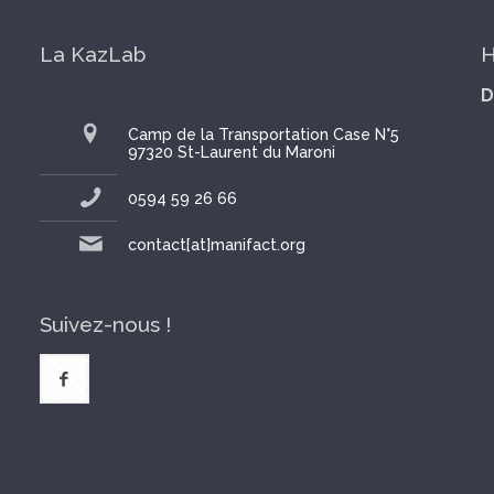
La KazLab
H
D
Camp de la Transportation Case N°5
97320 St-Laurent du Maroni
0594 59 26 66
contact[at]manifact.org
Suivez-nous !