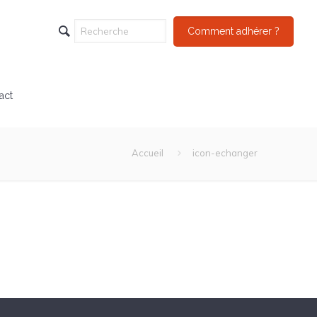
Comment adhérer ?
act
Accueil
icon-echanger