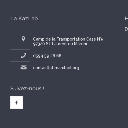
La KazLab
H
D
Camp de la Transportation Case N°5
97320 St-Laurent du Maroni
0594 59 26 66
contact[at]manifact.org
Suivez-nous !