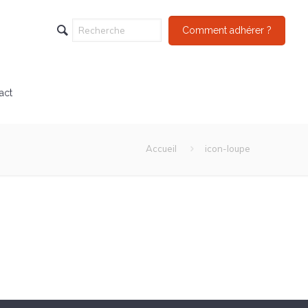
Comment adhérer ?
act
Accueil
icon-loupe