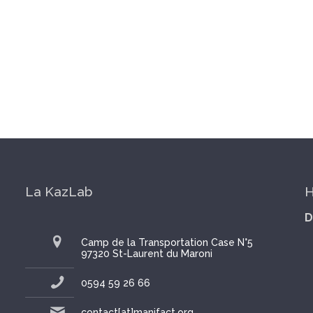
La KazLab
H
D
Camp de la Transportation Case N°5
97320 St-Laurent du Maroni
0594 59 26 66
contact[at]manifact.org