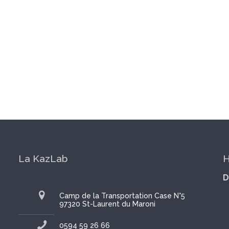
La KazLab
H
D
Camp de la Transportation Case N°5
97320 St-Laurent du Maroni
0594 59 26 66