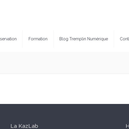
servation
Formation
Blog Tremplin Numérique
Cont
La KazLab
H