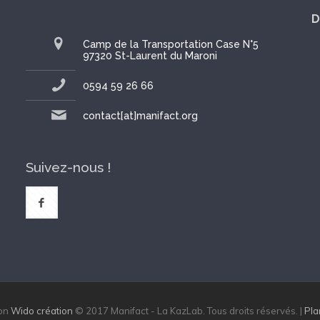
D
Camp de la Transportation Case N°5
97320 St-Laurent du Maroni
0594 59 26 66
contact[at]manifact.org
Suivez-nous !
Wido création
© 2017 Manifact - La KazLab. Tous droits réservés. |
Pla