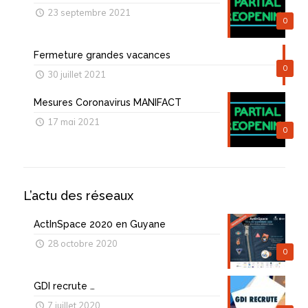
23 septembre 2021
0
Fermeture grandes vacances
0
30 juillet 2021
Mesures Coronavirus MANIFACT
17 mai 2021
0
L’actu des réseaux
ActInSpace 2020 en Guyane
28 octobre 2020
0
GDI recrute …
7 juillet 2020