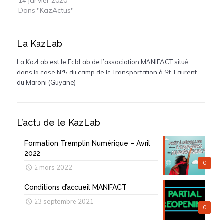
14 janvier 2020
Dans "KazActus"
La KazLab
La KazLab est le FabLab de l’association MANIFACT situé
dans la case N°5 du camp de la Transportation à St-Laurent
du Maroni (Guyane)
L’actu de le KazLab
Formation Tremplin Numérique – Avril
2022
0
2 mars 2022
Conditions d’accueil MANIFACT
23 septembre 2021
0