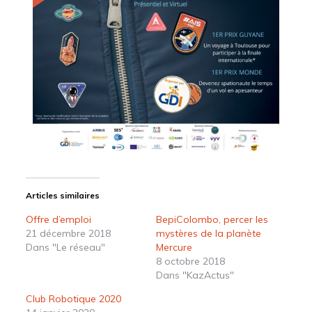
Articles similaires
Offre d’emploi
BepiColombo, percer les
21 décembre 2018
mystères de la planète
Dans "Le réseau"
Mercure
8 octobre 2018
Dans "KazActus"
Club Robotique 2020