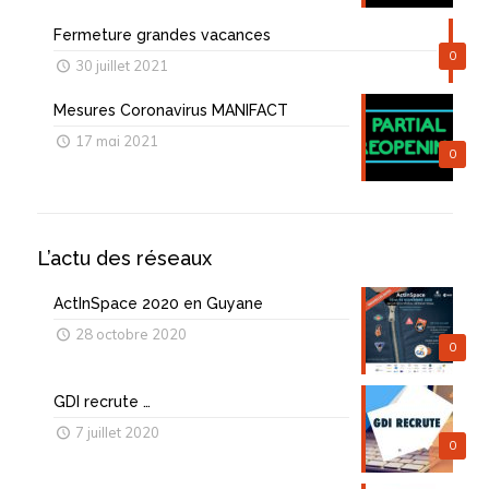
Fermeture grandes vacances
0
30 juillet 2021
Mesures Coronavirus MANIFACT
17 mai 2021
0
L’actu des réseaux
ActInSpace 2020 en Guyane
28 octobre 2020
0
GDI recrute …
7 juillet 2020
0