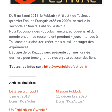
Du 5 au 8 mai 2016, le FabLab « Artilect » de Toulouse
(premier FabLab Français créé en 2009) accueille la
seconde édition du FabLab Festival !
Pour l’occasion, des FabLabs français, européens, et du
monde entier se rassemblent pendant 4 jours intenses à
Toulouse pour discuter, créer, mais aussi partager des
expériences…
L’équipe de La KazLab sera présente comme l’année
dernière pour temoigner de nos enjeux et tisser des liens.
Toutes les infos sur :
http://www.fablabfestival.fr
Articles similaires
L’été sera chaud !
Mission FabLab
5 juillet 2018
11 décembre 2020
Dans "KazActus"
Dans "KazActus"
Un FabLab en Gwada !