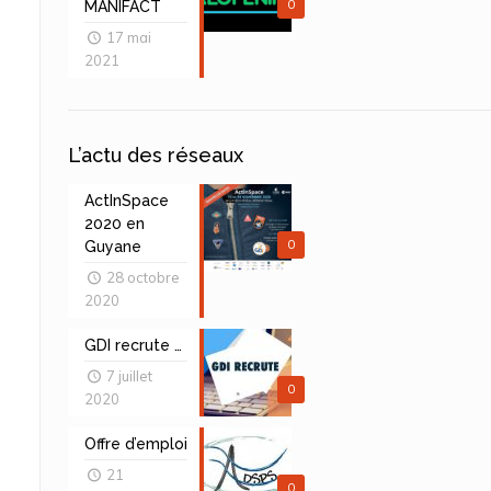
0
MANIFACT
17 mai
2021
L’actu des réseaux
ActInSpace
2020 en
0
Guyane
28 octobre
2020
GDI recrute …
7 juillet
0
2020
Offre d’emploi
21
0