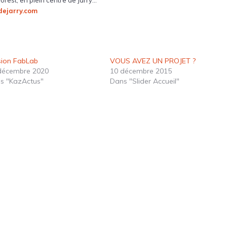
rest, en plein centre de Jarry…
dejarry.com
sion FabLab
VOUS AVEZ UN PROJET ?
décembre 2020
10 décembre 2015
s "KazActus"
Dans "Slider Accueil"