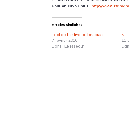
Guadeloupe est situé au 34 Rue Ferdinand Fo
Pour en savoir plus :
http://www.lefablab
Articles similaires
FabLab Festival à Toulouse
Mis
7 février 2016
11 
Dans "Le réseau"
Dan