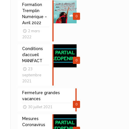
Formation
Tremplin
0
Numérique –
Avril 2022
2 mars
2022
Conditions
d’accueil
0
MANIFACT
23
septembre
2021
Fermeture grandes
vacances
0
30 juillet 2021
Mesures
Coronavirus