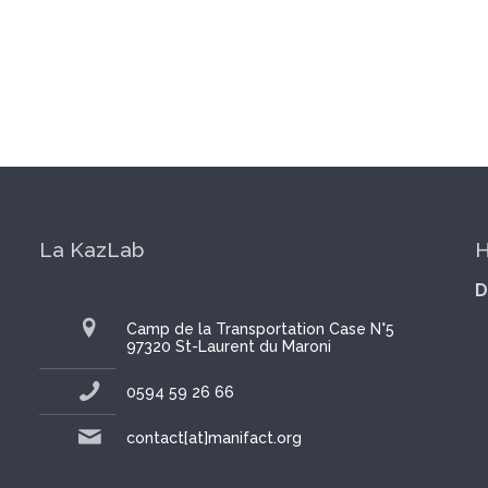
La KazLab
H
D
Camp de la Transportation Case N°5
97320 St-Laurent du Maroni
0594 59 26 66
contact[at]manifact.org