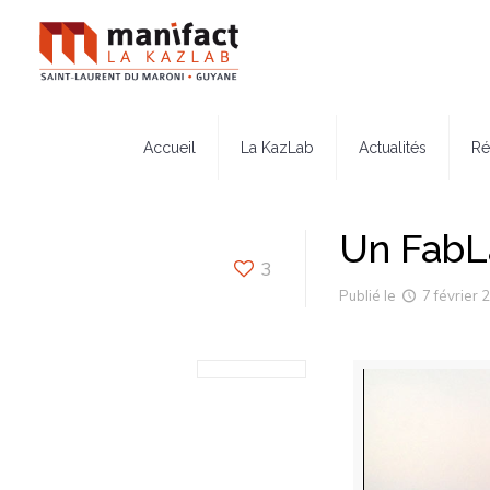
Accueil
La KazLab
Actualités
Ré
Un FabL
3
Publié le
7 février 