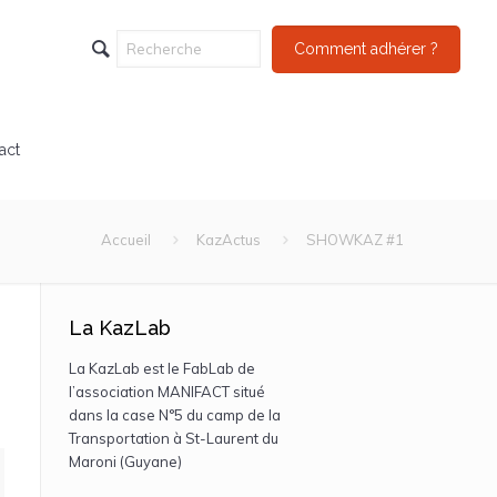
Comment adhérer ?
act
Accueil
KazActus
SHOWKAZ #1
La KazLab
La KazLab est le FabLab de
l’association MANIFACT situé
dans la case N°5 du camp de la
Transportation à St-Laurent du
Maroni (Guyane)