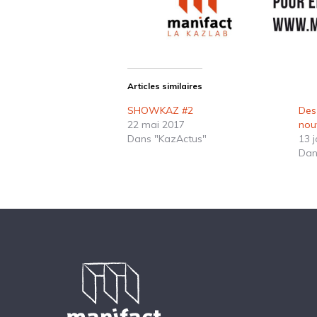
Articles similaires
SHOWKAZ #2
Des
22 mai 2017
nou
Dans "KazActus"
13 
Dan