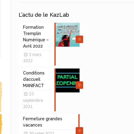
L’actu de le KazLab
Formation
Tremplin
0
Numérique –
Avril 2022
2 mars
2022
Conditions
d’accueil
0
MANIFACT
23
septembre
2021
Fermeture grandes
vacances
0
30 juillet 2021