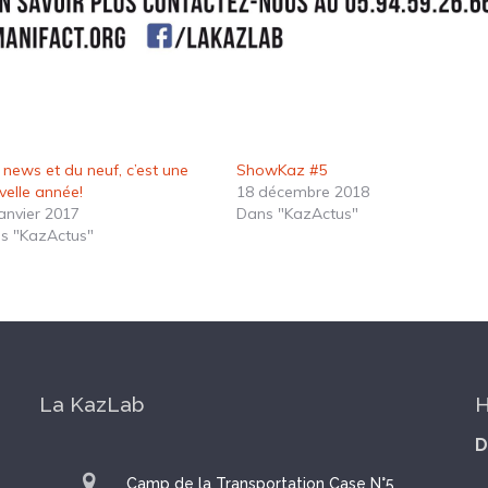
 news et du neuf, c’est une
ShowKaz #5
velle année!
18 décembre 2018
janvier 2017
Dans "KazActus"
s "KazActus"
La KazLab
H
D
Camp de la Transportation Case N°5