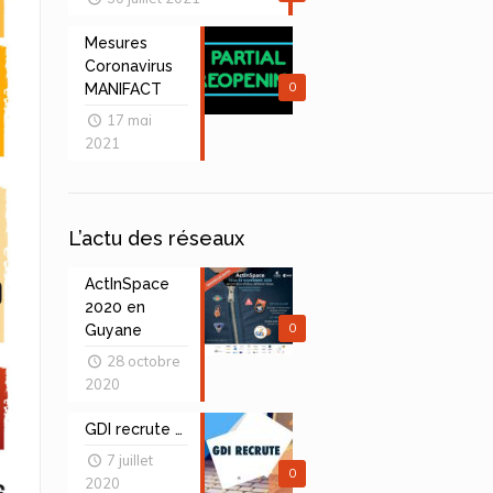
Mesures
Coronavirus
0
MANIFACT
17 mai
2021
L’actu des réseaux
ActInSpace
2020 en
0
Guyane
28 octobre
2020
GDI recrute …
7 juillet
0
2020