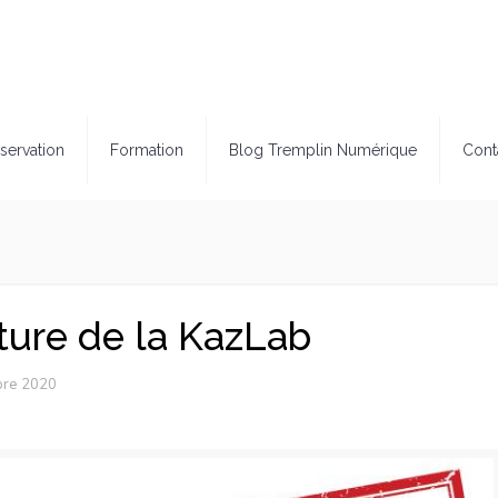
servation
Formation
Blog Tremplin Numérique
Cont
ture de la KazLab
bre 2020