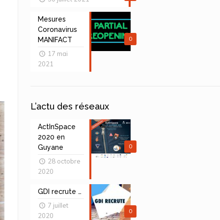
Mesures
Coronavirus
0
MANIFACT
17 mai
2021
L’actu des réseaux
ActInSpace
2020 en
0
Guyane
28 octobre
2020
GDI recrute …
7 juillet
0
2020