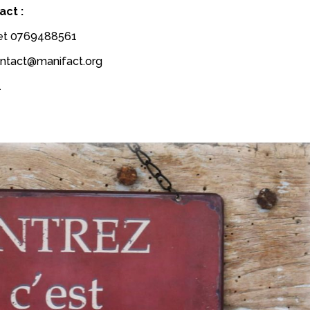
ct :
et 0769488561
contact@manifact.org
1