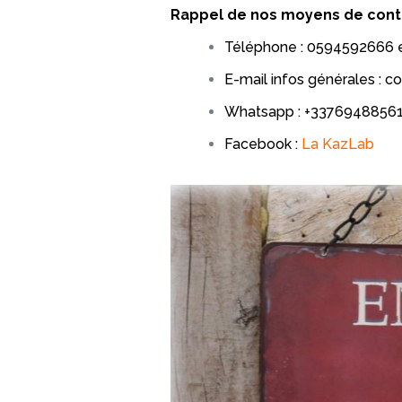
Rappel de nos moyens de conta
Téléphone : 0594592666 
E-mail infos générales : 
Whatsapp : +3376948856
Facebook :
La KazLab