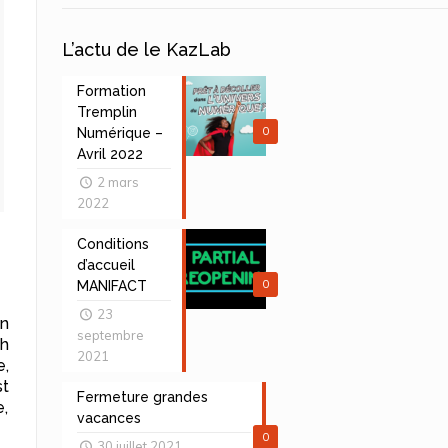
L’actu de le KazLab
Formation
Tremplin
0
Numérique –
Avril 2022
2 mars
2022
Conditions
d’accueil
0
MANIFACT
23
en
septembre
3h
2021
e,
st
Fermeture grandes
e,
vacances
0
30 juillet 2021