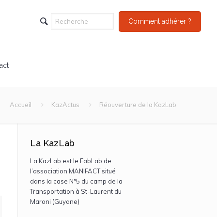
Comment adhérer ?
act
Accueil
KazActus
Réouverture de la KazLab
La KazLab
La KazLab est le FabLab de
l’association MANIFACT situé
dans la case N°5 du camp de la
Transportation à St-Laurent du
Maroni (Guyane)