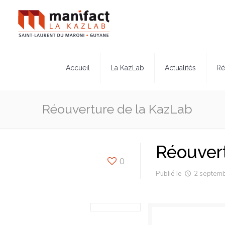
Accueil
La KazLab
Actualités
Ré
Réouverture de la KazLab
Réouver
0
Publié le
2 septem