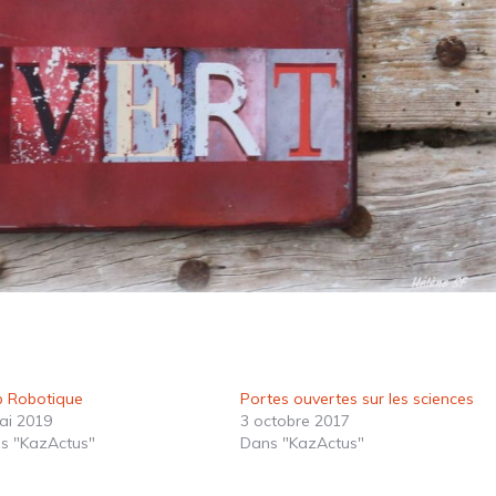
b Robotique
Portes ouvertes sur les sciences
ai 2019
3 octobre 2017
s "KazActus"
Dans "KazActus"